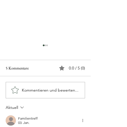
5 Kommentare
0.0 / 5 (0)
MännerDialog
Der innere Kritiker im Mann!
Kommentieren und bewerten...
Aktuell
Familientreff
03. Jan.