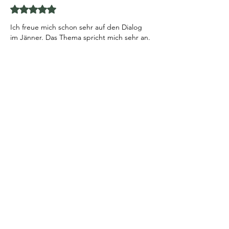
Mit 5 von 5 Sternen bewertet.
Ich freue mich schon sehr auf den Dialog 
im Jänner. Das Thema spricht mich sehr an. 
Übergänge gestalten… gerade jetzt wo 
meine Kinder flügge werden. 
Gefällt mir
Antworten
Hannes
15. Dez. 2025
Mit 5 von 5 Sternen bewertet.
Ich freue mich jedes Mal, dabei zu sein. 
Alleine schon, den anderen Männern 
zuhören ist interessant. Ich habe gelernt, 
dass jeder von uns irgendwie ein Thema 
hat. Danke dir, lieber Bernhard fürs 
organisieren und Raum geben.
Gefällt mir
Antworten