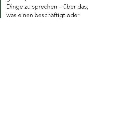
Dinge zu sprechen – über das, 
was einen beschäftigt oder 
auch einmal schwer fällt. Mir 
gefällt, dass das Ganze ohne 
Druck passiert und jeder sagen 
kann, was er möchte oder auch 
einfach zuhört. Ich gehe jedes 
Mal mit ein paar Gedanken 
nach Hause, über die ich sonst 
wahrscheinlich gar nicht 
nachgedacht hätte. (Manfred)