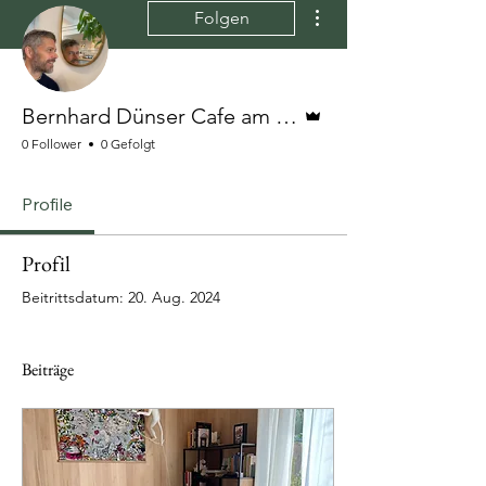
Weitere Optionen
Folgen
Administrator
Bernhard Dünser Cafe am Waldrand
0 Follower
0 Gefolgt
Profile
Profil
Beitrittsdatum: 20. Aug. 2024
Beiträge