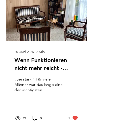
25. Juni 2026
∙
2
Min.
Wenn Funktionieren
nicht mehr reicht -
Männer zwischen
„Sei stark.“ Für viele
Stärke, Scham und
Männer war das lange eine
der wichtigsten
echter Verbindung
Botschaften ihres Lebens.
Stark sein bedeutete:
Verantwortung
übernehmen Leistung
bringen Probleme lösen
21
0
1
durchhalten. Gefühle sind