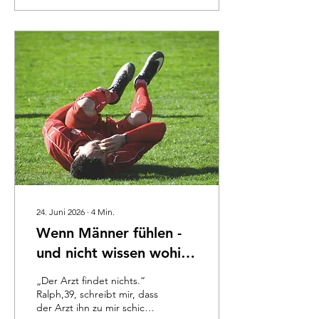
oft zweitrangig Zweifel,
Unsicherheit oder
Überforderung hatten
wenig Platz. Doch viele
Männer erleben heute,
dass dieses traditionelle
Bild von Männlichkeit nicht
mehr ausreicht. Die
Anforderungen sind
vielfältiger geworden:
Männer sollen erfolgreich
sein präsent in
Beziehungen engagierte
Väter...
24. Juni 2026
∙
4
Min.
Wenn Männer fühlen -
und nicht wissen wohin
damit...
„Der Arzt findet nichts.“
Ralph,39, schreibt mir, dass
der Arzt ihn zu mir schickt.