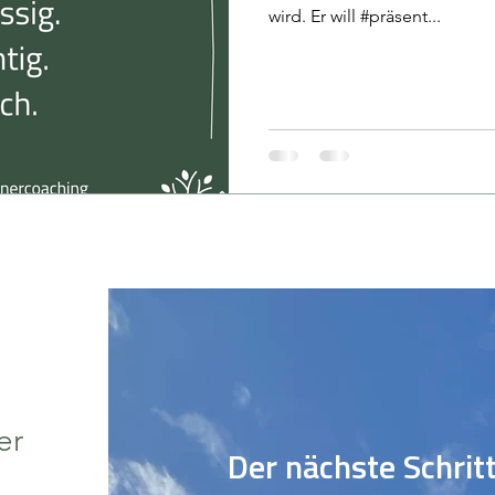
wird. Er will #präsent...
er
Der nächste Schrit