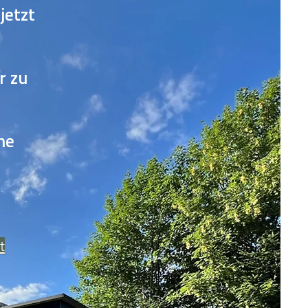
jetzt
r zu
ne
t