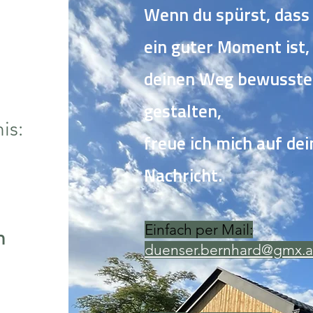
Wenn du spürst, dass 
ein guter Moment ist,
deinen Weg bewusste
gestalten,
is:
freue ich mich auf dei
Nachricht.
Einfach per Mail:​
h
duenser.bernhard@gmx.a