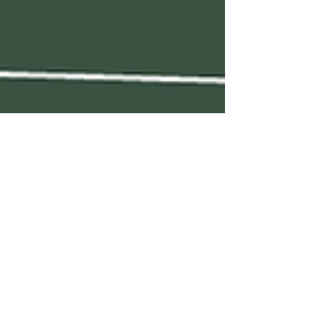
Bernhard Dünser Cafe am Waldrand
8. Jan. 2025
3 Min. Lesezeit
Ein echter Vater sein
Ein echter Vater sein. Ein guter Vater sein. Das ist
der Wunsch eines jeden Mannes, der zum ersten
Mal Vater wird. Er will #präsent...