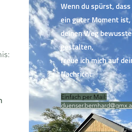
Wenn du spürst, dass 
ein guter Moment ist,
deinen Weg bewusste
gestalten,
is:
freue ich mich auf dei
Nachricht.
Einfach per Mail:​
h
duenser.bernhard@gmx.a