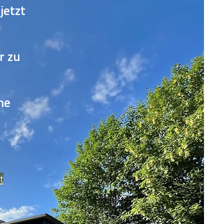
jetzt
r zu
ne
t