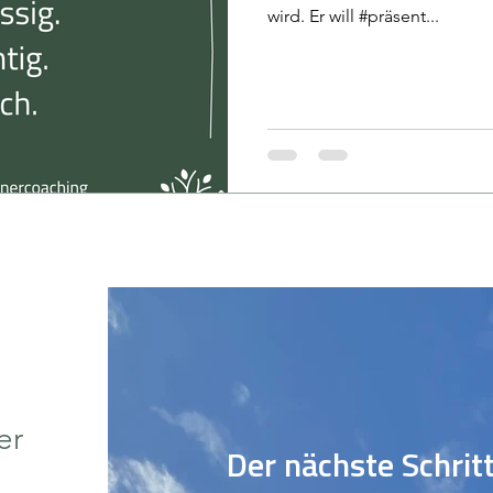
wird. Er will #präsent...
er
Der nächste Schrit