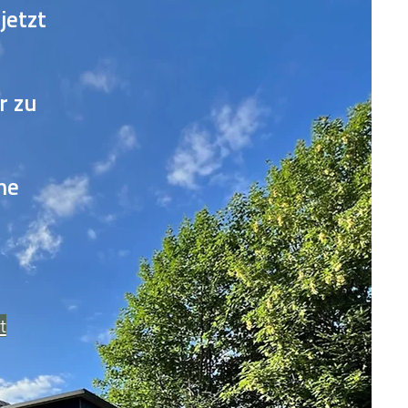
jetzt
r zu
ne
t