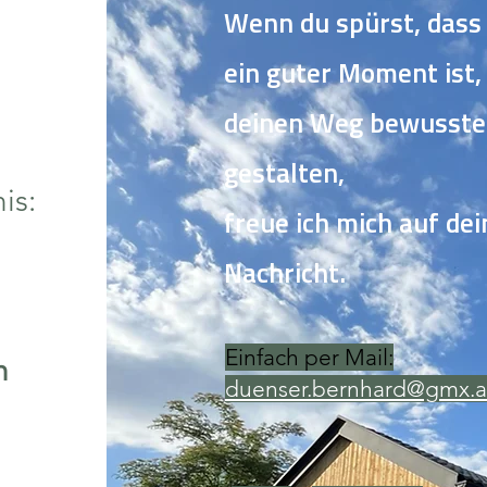
Wenn du spürst, dass 
ein guter Moment ist,
deinen Weg bewusste
gestalten,
is:
freue ich mich auf dei
Nachricht.
Einfach per Mail:​
h
duenser.bernhard@gmx.a