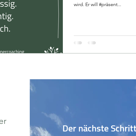
wird. Er will #präsent...
er
Der nächste Schrit