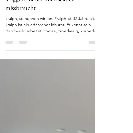
15. Dez. 2025
5 Min. Lesezeit
Trigger!! Er hat mich sexuell
missbraucht
#ralph, so nennen wir ihn. #ralph ist 32 Jahre alt.
#ralph ist ein erfahrener Maurer. Er kennt sein
Handwerk, arbeitet präzise, zuverlässig, körperlich
hart. Viele würden sagen: ein tüchtiger Mann in
einem sicheren Beruf. Jedoch so beschreibt sich
#ralph als er zu mir kommt nicht. Er erzählt mir: Ich
bin gut in meinem Beruf, aber ich verliere immer
wieder den Job. Immer wieder. Irgendwann. Das
muss sich jetzt ändern. Irgendwann nimmt mich
keiner mehr. Was zunächst nach einem