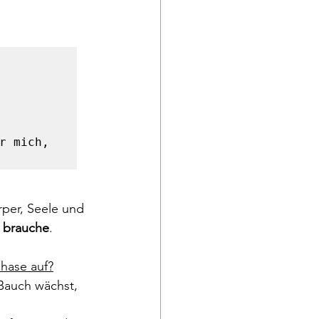
r mich, 
rper, Seele und 
h brauche
.
hase auf?
 Bauch wächst, 