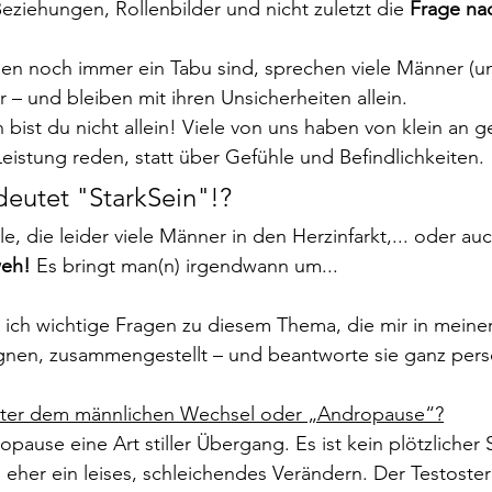
, Beziehungen, Rollenbilder und nicht zuletzt die 
Frage na
en noch immer ein Tabu sind, sprechen viele Männer (u
 – und bleiben mit ihren Unsicherheiten allein. 
ist du nicht allein! Viele von uns haben von klein an ge
eistung reden, statt über Gefühle und Befindlichkeiten. 
eutet "StarkSein"!?
le, die leider viele Männer in den Herzinfarkt,... oder auc
weh!
 Es bringt man(n) irgendwann um...
ch wichtige Fragen zu diesem Thema, die mir in meiner 
en, zusammengestellt – und beantworte sie ganz persö
nter dem männlichen Wechsel oder „Andropause“?
opause eine Art stiller Übergang. Es ist kein plötzlicher 
eher ein leises, schleichendes Verändern. Der Testoste