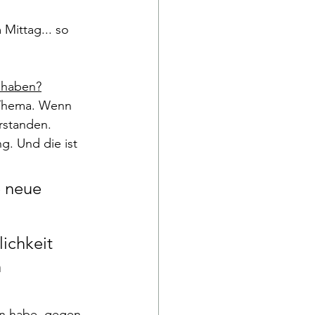
Mittag... so 
 haben?
s Thema. Wenn 
rstanden. 
g. Und die ist 
 neue 
ichkeit 
 
en habe, gegen 