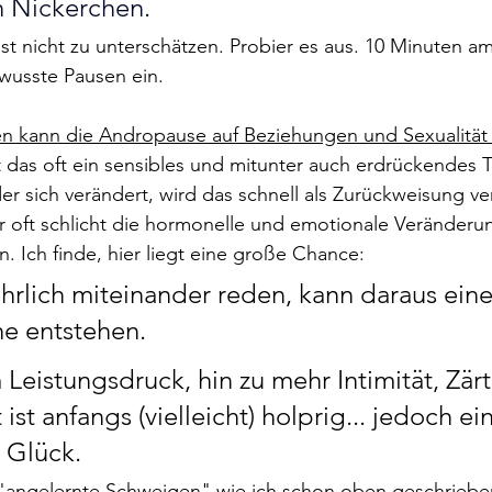
in Nickerchen.
st nicht zu unterschätzen. Probier es aus. 10 Minuten am 
bewusste Pausen ein. 
n kann die Andropause auf Beziehungen und Sexualität
st das oft ein sensibles und mitunter auch erdrückende
der sich verändert, wird das schnell als Zurückweisung ve
r oft schlicht die hormonelle und emotionale Veränderun
n. Ich finde, hier liegt eine große Chance: 
rlich miteinander reden, kann daraus eine
e entstehen. 
eistungsdruck, hin zu mehr Intimität, Zärtl
ist anfangs (vielleicht) holprig... jedoch ein
 Glück.
s "angelernte Schweigen" wie ich schon oben geschrieb