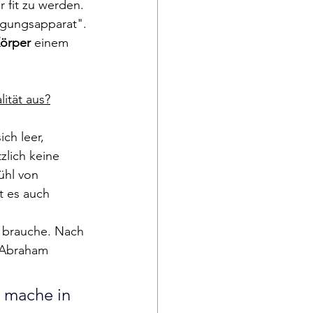
 fit zu werden. 
egungsapparat".
örper 
einem 
ität aus?
ch leer, 
zlich keine 
ühl von 
t es auch 
 
brauche. Nach 
 Abraham 
d mache in 