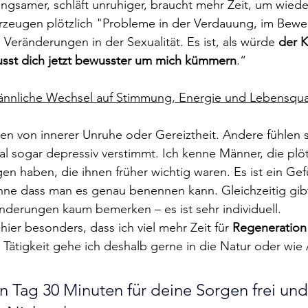
angsamer, schläft unruhiger, braucht mehr Zeit, um wieder
rzeugen plötzlich "Probleme in der Verdauung, im Bew
eränderungen in der Sexualität. Es ist, als würde 
der K
sst dich jetzt bewusster um mich kümmern
.“
männliche Wechsel auf Stimmung, Energie und Lebensqual
en von innerer Unruhe oder Gereiztheit. Andere fühlen si
l sogar depressiv verstimmt. Ich kenne Männer, die plöt
n haben, die ihnen früher wichtig waren. Es ist ein Gef
ohne dass man es genau benennen kann. Gleichzeitig gib
nderungen kaum bemerken – es ist sehr individuell.
hier besonders, dass ich viel mehr Zeit für 
Regeneration
Tätigkeit gehe ich deshalb gerne in die Natur oder wie
en Tag 30 Minuten für deine Sorgen frei un