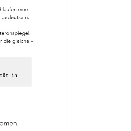
hlaufen eine 
er bedeutsam. 
teronspiegel. 
 die gleiche – 
ät in 
nomen. 