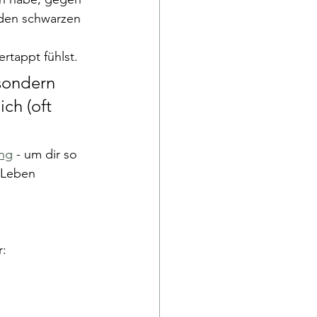
g den schwarzen 
ertappt fühlst. 
sondern 
ch (oft 
ng
 - um dir so 
 Leben 
r: