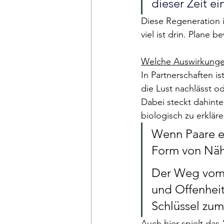
dieser Zeit e
Diese Regeneration i
viel ist drin. Plane 
Welche Auswirkunge
In Partnerschaften i
die Lust nachlässt o
Dabei steckt dahinte
biologisch zu erkläre
Wenn Paare eh
Form von Näh
Der Weg vom L
und Offenheit 
Schlüssel zum
Auch hier spielt da